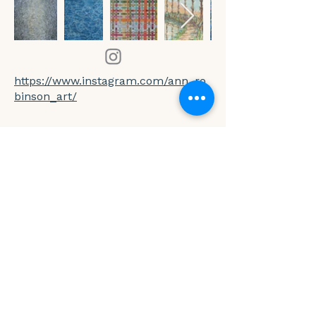
https://www.instagram.com/ann_ro
binson_art/
Suivez nous sur Instagram
@togetherweart.lp4y
Together We Art dans chaque pays
BRUXELLES