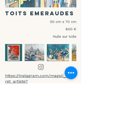
Toits Emeraudes
50 cm x 70 cm
800 €
Huile sur toile
https://instagram.com/magali_mou
ret_artiste?
igshid=NTc4MTIwNjQ2YQ==