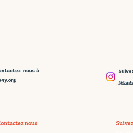
les valeurs de votre
co
marque et soutenir
je
l'autonomisation des
d’
jeunes.
ontactez-nous à
Suive
4y.org
@toge
ontactez nous
Suivez
BRUXE