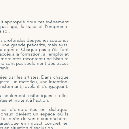
ait approprié pour cet événement
 passage, la trace et l’empreinte
 soi.
mais profondes des jeunes soutenus
 une grande précarité, mais aussi
ec dignité. Chaque pas qu'ils font
ccès à la formation, à l'emploi et
empreintes racontent une histoire
 ne sont pas seulement des traces
enir.
sées par les artistes. Dans chaque
ste, un matériau, une intention.
ransformant, révélant, s’engageant.
 seulement esthétiques : elles
tés et invitent à l’action.
s d’empreintes en dialogue.
ationaux devient un espace où la
 La soirée de vente aux enchères
 artistique en impact concret, en
s en situation d'exclusion.​