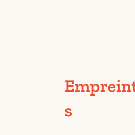
Emprein
s