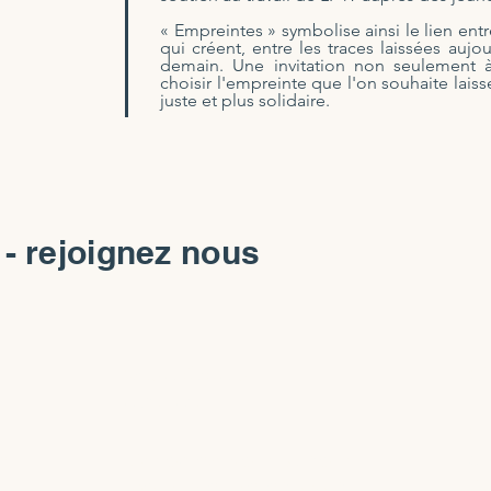
« Empreintes » symbolise ainsi le lien entr
qui créent, entre les traces laissées aujo
demain. Une invitation non seulement à 
choisir l'empreinte que l'on souhaite laiss
juste et plus solidaire.
- rejoignez nous
Vous êtes un
Fai
sponsor
C
e
Associez-vous à nous
di
pour mettre en avant
A