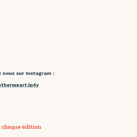
ncret sur la vie des
unes en situation
exclusion.
z nous sur Instagram :
therweart.lp4y
 chaque édition
LLES