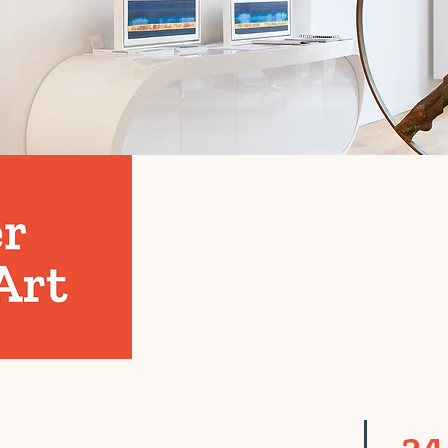
Bientôt...
La première édit
24