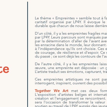
Le thème « Empreintes » semble tout à f
caritatif organisé par LP4Y. Il évoque le
durable que chacun de nous laisse derrière
D'un côté, il y a les empreintes fragiles 
par LP4Y. Leurs parcours sont marqués par
par la détermination d'aller de l'avant av
les enracine dans le monde, leur donnant a
à l'indépendance qu'ils ont choisie. Ces 
de courage, de résilience et d'espoir. Ce
du passé ; ce sont déjà les contours de l'av
te
De l’autre côté, il y a les empreintes lais
œuvre, une empreinte est déposée : un ge
L’artiste traduit ses émotions, capturant, t
Ces empreintes artistiques ne sont pas
interrogent, inspirent, ouvrent des possibili
Together We Art
met ces deux forme
L'exposition d'artistes belges et intern
création et l'engagement se rencontrent.
sera l'occasion de transformer la valeur
soutien au travail de LP4Y auprès des jeune