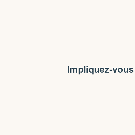
Impliquez-vous 
Artistes
Participez à
exposition collectiv
pleine de sens.