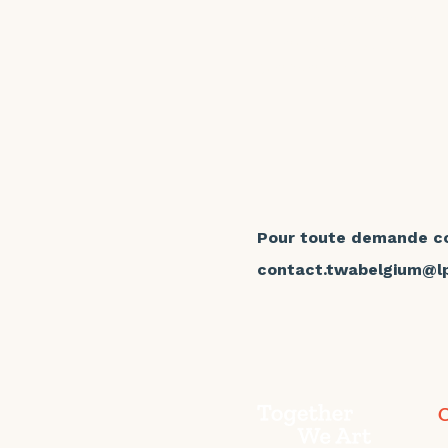
Artistes belges et
internationaux
bienvenus.
Pour toute demande c
c
ontact.twabelgium@lp
C