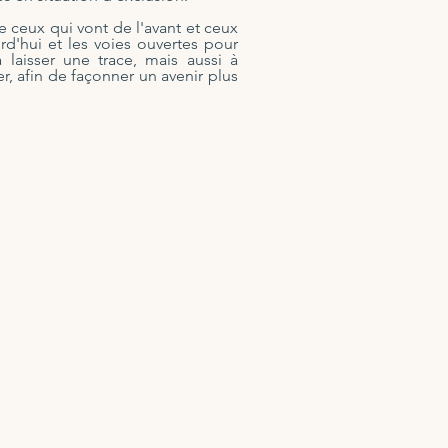
e ceux qui vont de l'avant et ceux
urd'hui et les voies ouvertes pour
laisser une trace, mais aussi à
er, afin de façonner un avenir plus
re une donation
haque don va
rectement à LP4Y.
yez un impact